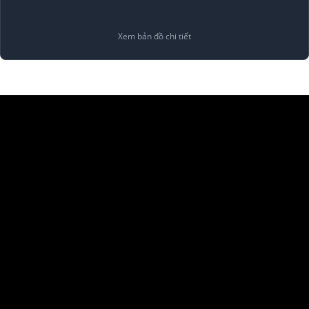
Xem bản đồ chi tiết
Copyright 2026 ©
Alenco