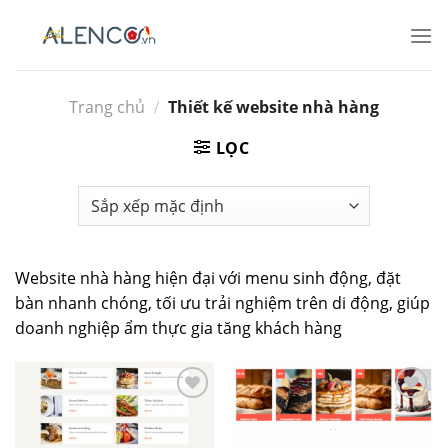
Bỏ
qua
nội
dung
Trang chủ
/
Thiết kế website nhà hàng
LỌC
Website nhà hàng hiện đại với menu sinh động, đặt
bàn nhanh chóng, tối ưu trải nghiệm trên di động, giúp
doanh nghiệp ẩm thực gia tăng khách hàng
Add to
Add to
wishlist
wishlist