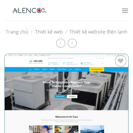
Bỏ
qua
nội
dung
Trang chủ
/
Thiết kế web
/
Thiết kế website điện lạnh
Add to
wishlist