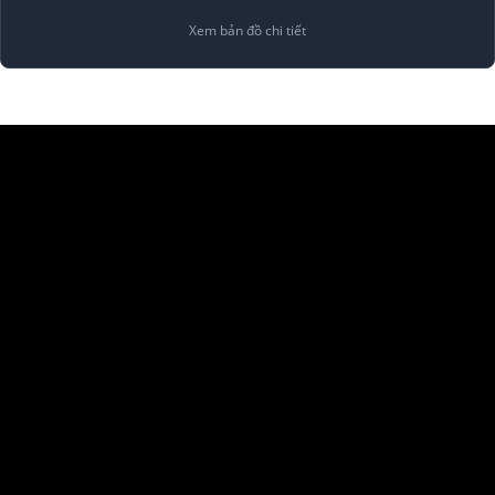
Xem bản đồ chi tiết
Copyright 2026 ©
Alenco