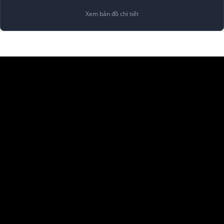
Xem bản đồ chi tiết
Copyright 2026 ©
Alenco